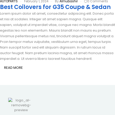
AUTOPARTS
February 1, 2024
By
Almubashir
0 Comments
Best Coilovers for G35 Coupe & Sedan
Lorem ipsum dolor sit amet, consectetur adipiscing elit. Donec porta
et nisi at sodales. Integer sit amet sapien magna. Quisque elit
sapien, volutpat ut imperdiet vitae, congue nec magna. Morbi blandit
egestas leo non elementum. Mauris blandit non mauris eu pretium.
Vivamus pellentesque metus nisl, tincidunt aliquet magna volutpat a.
Proin tempor metus vulputate, vestibulum urna eget, tempus turpis.
Nam suscipit tortor sed elit aliquam dignissim. In rutrum lacus id
auctor feugiat. Nam pretium lacinia magna, sit amet rhoncus massa
imperdiet a. Ut viverra libero laoreet faucibus hendrerit.
READ MORE