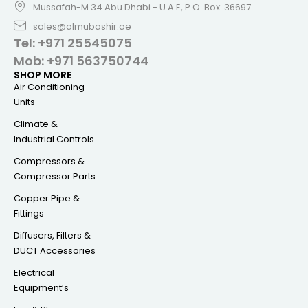
Mussafah-M 34 Abu Dhabi - U.A.E, P.O. Box: 36697
sales@almubashir.ae
Tel: +971 25545075
Mob: +971 563750744
SHOP MORE
Air Conditioning
Units
Climate &
Industrial Controls
Compressors &
Compressor Parts
Copper Pipe &
Fittings
Diffusers, Filters &
DUCT Accessories
Electrical
Equipment’s