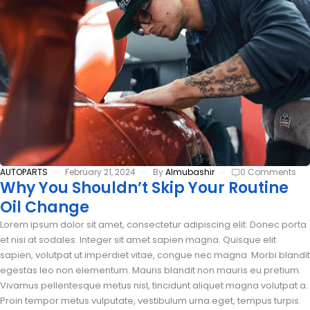
AUTOPARTS
February 21, 2024
By
Almubashir
0 Comments
Why You Shouldn’t Skip Your Routine
Oil Change
Lorem ipsum dolor sit amet, consectetur adipiscing elit. Donec porta
et nisi at sodales. Integer sit amet sapien magna. Quisque elit
sapien, volutpat ut imperdiet vitae, congue nec magna. Morbi blandit
egestas leo non elementum. Mauris blandit non mauris eu pretium.
Vivamus pellentesque metus nisl, tincidunt aliquet magna volutpat a.
Proin tempor metus vulputate, vestibulum urna eget, tempus turpis.