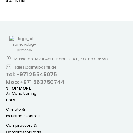
READ MORE
Mussafah-M 34 Abu Dhabi - U.A.E, P.O. Box: 36697
sales@almubashir.ae
Tel: +971 25545075
Mob: +971 563750744
SHOP MORE
Air Conditioning
Units
Climate &
Industrial Controls
Compressors &
Compressor Parts