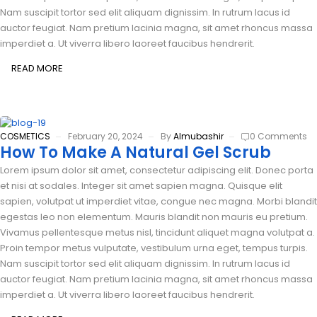
Nam suscipit tortor sed elit aliquam dignissim. In rutrum lacus id
auctor feugiat. Nam pretium lacinia magna, sit amet rhoncus massa
imperdiet a. Ut viverra libero laoreet faucibus hendrerit.
READ MORE
COSMETICS
February 20, 2024
By
Almubashir
0 Comments
How To Make A Natural Gel Scrub
Lorem ipsum dolor sit amet, consectetur adipiscing elit. Donec porta
et nisi at sodales. Integer sit amet sapien magna. Quisque elit
sapien, volutpat ut imperdiet vitae, congue nec magna. Morbi blandit
egestas leo non elementum. Mauris blandit non mauris eu pretium.
Vivamus pellentesque metus nisl, tincidunt aliquet magna volutpat a.
Proin tempor metus vulputate, vestibulum urna eget, tempus turpis.
Nam suscipit tortor sed elit aliquam dignissim. In rutrum lacus id
auctor feugiat. Nam pretium lacinia magna, sit amet rhoncus massa
imperdiet a. Ut viverra libero laoreet faucibus hendrerit.