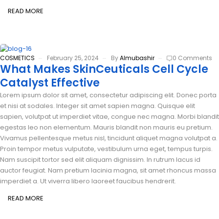
READ MORE
COSMETICS
February 25, 2024
By
Almubashir
0 Comments
What Makes SkinCeuticals Cell Cycle
Catalyst Effective
Lorem ipsum dolor sit amet, consectetur adipiscing elit. Donec porta
et nisi at sodales. Integer sit amet sapien magna. Quisque elit
sapien, volutpat ut imperdiet vitae, congue nec magna. Morbi blandit
egestas leo non elementum. Mauris blandit non mauris eu pretium.
Vivamus pellentesque metus nisl, tincidunt aliquet magna volutpat a.
Proin tempor metus vulputate, vestibulum urna eget, tempus turpis.
Nam suscipit tortor sed elit aliquam dignissim. In rutrum lacus id
auctor feugiat. Nam pretium lacinia magna, sit amet rhoncus massa
imperdiet a. Ut viverra libero laoreet faucibus hendrerit.
READ MORE